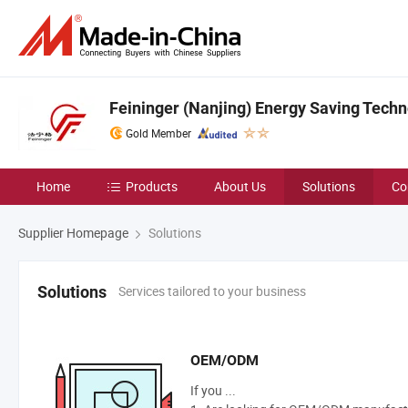
Feininger (Nanjing) Energy Saving Techno
Gold Member
Home
Products
About Us
Solutions
Co
Supplier Homepage
Solutions
Services tailored to your business
Solutions
OEM/ODM
If you ...